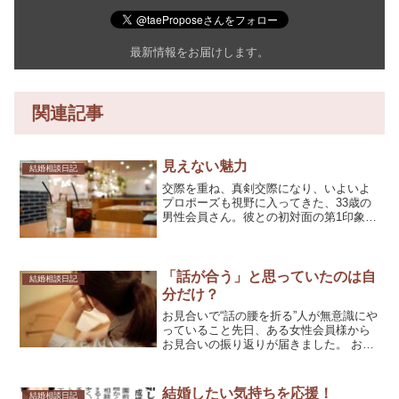
最新情報をお届けします。
関連記事
見えない魅力
結婚相談日記
交際を重ね、真剣交際になり、いよいよ
プロポーズも視野に入ってきた、33歳の
男性会員さん。彼との初対面の第1印象は
「緊張しているのか、クールなのか、機
嫌が悪いのか・・・」でした。しかし、
カウンセラーとしてアドバイスやサポー
トをしていく中で、彼...
「話が合う」と思っていたのは自
結婚相談日記
分だけ？
お見合いで“話の腰を折る”人が無意識にや
っていること先日、ある女性会員様から
お見合いの振り返りが届きました。 お相
手の男性は、目を見て話を聞いてくれる
穏やかな方で、第一印象はとても良かっ
たそうです。しかし、時間が経つにつれ
結婚したい気持ちを応援！
結婚相談日記