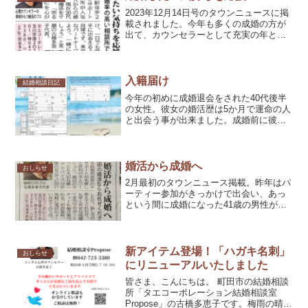
て彼女の心には「疲...
2023年12月14日号のタウンニュースに掲
載されました。今年も多くの成婚の方が
出て、カウンセラーとして充実の年とな
りました。相談所での婚活は、カウンセ
ラーのアドバイス、ロープレや相談事が
充実しています。12月は新しい方の無料
面談が多くなる...
入籍届け
結婚相談日記
今年の初めに成婚退会をされた40代後半
の女性。彼女の婚活歴は5か月で運命の人
と出会う事が出来ました。成婚前に彼の
お父様が他界された為、時期をみて入籍
をすることにし、先日久しぶりにお会い
した時、婚姻届けを私に差し出され「タ
エさん、私の方の証人...
婚活から成婚へ
おしらせ
2月最初のタウンニュース掲載。昨年はパ
ーティー参加がきっかけで出会い、あっ
という間に成婚になった41歳の男性がい
らっしゃいました。婚活と共にパーティ
ーも随時参加して、出会うきっかけを増
やしていくのがポイントです。将来のパ
ートナーは、いつ・ど...
新アイテム登場！「ハガキ名刺」
おしらせ
にリニューアルいたしました
皆さま、こんにちは。 町田市の結婚相談
所「タエコーポレーション結婚相談室
Propose」の古橋多恵子です。梅雨の晴れ