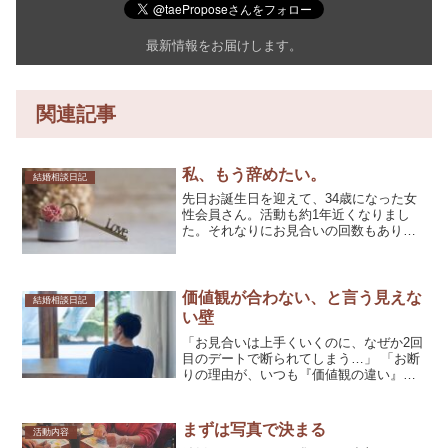
最新情報をお届けします。
関連記事
私、もう辞めたい。
結婚相談日記
先日お誕生日を迎えて、34歳になった女
性会員さん。活動も約1年近くなりまし
た。それなりにお見合いの回数もあり、
プレ交際にもなり、いよいよ真剣交際か
と言う段階で男性から断られてしまいま
した。彼女のショックは大きく「何がい
けなかったの？ 交際中...
価値観が合わない、と言う見えな
結婚相談日記
い壁
「お見合いは上手くいくのに、なぜか2回
目のデートで断られてしまう…」 「お断
りの理由が、いつも『価値観の違い』。
でも、具体的じゃなくてどうすればいい
か分からない…」今日もそんな風に一
人、静かに肩を落とす誠実な40代前半の
まずは写真で決まる
活動内容
男性会員様の声に、耳...