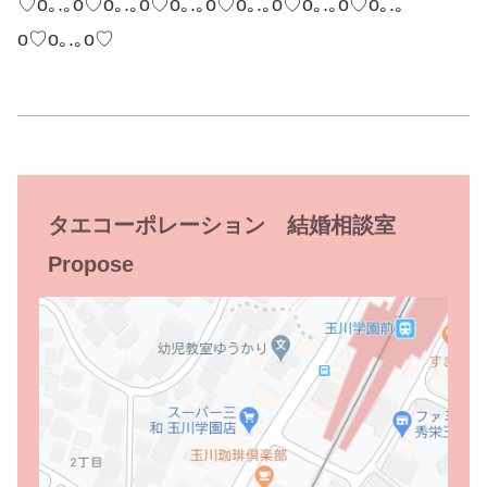
♡o｡.｡o♡o｡.｡o♡o｡.｡o♡o｡.｡o♡o｡.｡o♡o｡.｡
o♡o｡.｡o♡
タエコーポレーション 結婚相談室
Propose