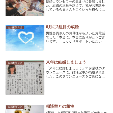
結婚カウンセラーの集まりに参加しまし
た。組織の垣根を越えて、私がお世話を
している会員さんをこういった機会に宣
伝しています。月に2回から3回の頻度で
会が模様され、ウェブ以外で、直接顔を
見て話が出来る場に参加し、少しでも会
員さんに、お見合いをセ...
6月に2組目の成婚
結婚相談日記
男性会員さんのお母様から頂いたお電話
でした「本当に、本当にありがとうござ
います。 しっかりサポートいただい
て、素敵なご縁を結んで頂いて 息子が
お相手の方を連れて挨拶に来てください
ました」お母様の嬉しそうな顔が浮かび
ます。約1年、お世話をした...
来年は結婚しましょう
結婚相談日記
「来年は結婚しましょう」11月最後のタ
ウンニュースに、婚活記事が掲載されま
した。このタウンニュースをご覧になっ
て、電話連絡くださるのは、ほとんどが
お母様。「心配で心配で、何とかしてい
ただけないですか」と相談されます。メ
ールで問い合わせを頂く...
相談室との相性
結婚相談日記
4年前、当相談室で行った婚活パーティー