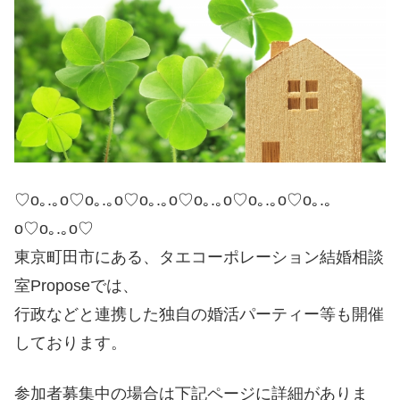
♡o｡.｡o♡o｡.｡o♡o｡.｡o♡o｡.｡o♡o｡.｡o♡o｡.｡
o♡o｡.｡o♡
東京町田市にある、タエコーポレーション結婚相談
室Proposeでは、
行政などと連携した独自の婚活パーティー等も開催
しております。
参加者募集中の場合は下記ページに詳細がありま