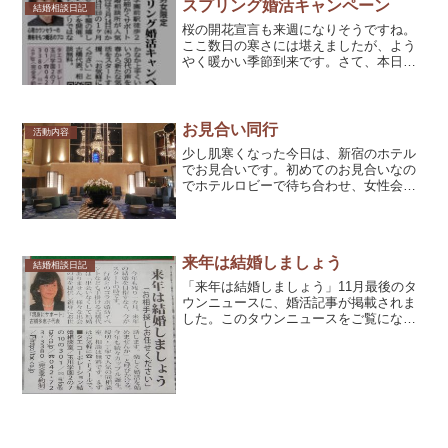
気分も上がることを話しま...
スプリング婚活キャンペーン
結婚相談日記
桜の開花宣言も来週になりそうですね。
ここ数日の寒さには堪えましたが、よう
やく暖かい季節到来です。さて、本日タ
ウンニュースに掲載されたキャンペーン
のご案内です。「30代男女限定 スプリ
ング婚活キャンペーン」入会費用が半額
になるキャンペーンです...
お見合い同行
活動内容
少し肌寒くなった今日は、新宿のホテル
でお見合いです。初めてのお見合いなの
でホテルロビーで待ち合わせ、女性会員
さんに、アドバイスをしています。年齢
の開きが７歳。20代の会員さんに取って
は、少し希望年齢より高い方でしたが､会
ってみなくては！お話...
来年は結婚しましょう
結婚相談日記
「来年は結婚しましょう」11月最後のタ
ウンニュースに、婚活記事が掲載されま
した。このタウンニュースをご覧になっ
て、電話連絡くださるのは、ほとんどが
お母様。「心配で心配で、何とかしてい
ただけないですか」と相談されます。メ
ールで問い合わせを頂く...