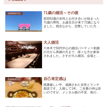
71歳の婚活～その後
結婚相談日記
前回62歳の女性とお付き合いが始まった
71歳の男性。お誕生日が来て72歳になり
ました。残念ながら、交際していた方と
はお誕生日前にお別れすることになり、
寂しい2022年のクリスマスとなってしま
いました。しかし、また新たなご縁が出
来、今度は58...
大人婚活
活動内容
六本木で50代中心の婚活パーティー初婚
の方から再婚の方まで、様々な方が参加
されました。さすが大人婚活。会場とな
る場所も六本木ヒルズです。最上階の会
員制バーから見下ろす景色は圧巻です。
今50代の婚活パーティーも増えてきてい
ます。自分の人生に寄...
自己肯定感は
結婚相談日記
残暑厳しい中、成婚された女性とランチ
面談です。入籍して1年。ご夫妻の仲は良
いのですが、メンタル面の不安、体の不
調を抱えてのご相談です。何かと「ごめ
んなさい」と言葉に出てきてしまい、
「ありがとう」と言葉を置き換えた方が