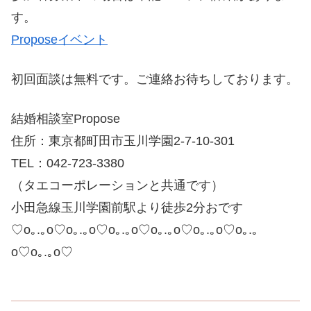
す。
Proposeイベント
初回面談は無料です。ご連絡お待ちしております。
結婚相談室Propose
住所：東京都町田市玉川学園2-7-10-301
TEL：042-723-3380
（タエコーポレーションと共通です）
小田急線玉川学園前駅より徒歩2分おです
♡o｡.｡o♡o｡.｡o♡o｡.｡o♡o｡.｡o♡o｡.｡o♡o｡.｡
o♡o｡.｡o♡