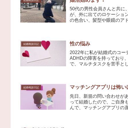
婚活始めます！
結婚相談日記
50代の男性会員さんと共に
が、外に出てのロケーショ
の色合い、髪型や眼鏡のアド
性の悩み
結婚相談日記
2022年に私が結婚式のコ
ADHDの障害を持っており
で、マルチタスクを苦手とし
マッチングアプリは怖い
結婚相談日記
先日、新規の問い合わせが
って結婚したので、ご自身
んで、マッチングアプリの直