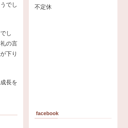
そうでし
不定休
んでし
お礼の言
荷が下り
己成長を
facebook